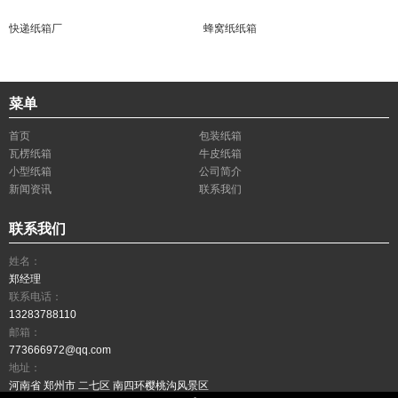
快递纸箱厂
蜂窝纸纸箱
菜单
首页
包装纸箱
瓦楞纸箱
牛皮纸箱
小型纸箱
公司简介
新闻资讯
联系我们
联系我们
姓名：
郑经理
联系电话：
13283788110
邮箱：
773666972@qq.com
地址：
河南省 郑州市 二七区 南四环樱桃沟风景区